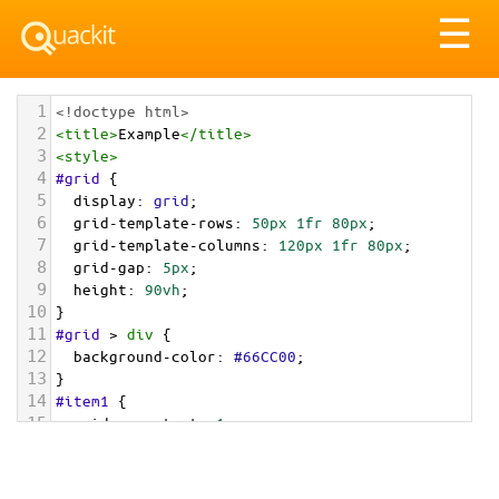
Tog
☰
nav
1
<!doctype html>
2
<
title
>
Example
</
title
>
3
<
style
>
4
#grid
 {
5
display
: 
grid
;
6
grid-template-rows
: 
50px
1fr
80px
;
7
grid-template-columns
: 
120px
1fr
80px
;
8
grid-gap
: 
5px
;
9
height
: 
90vh
;
10
}
11
#grid
 > 
div
 {
12
background-color
: 
#66CC00
;
13
}
14
#item1
 {
15
grid-row-start
: 
1
;
16
grid-column-start
: 
1
;
17
grid-row-end
: 
2
;
18
grid-column-end
: 
2
;