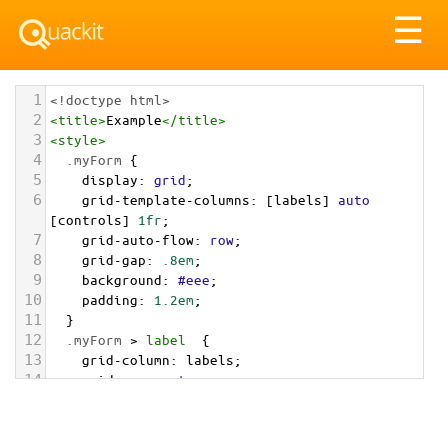
Tog
☰
nav
1
<!doctype html>
2
<
title
>
Example
</
title
>
3
<
style
>
4
.myForm
 {
5
display
: 
grid
;
6
grid-template-columns
: [
labels
] 
auto
[
controls
] 
1fr
;
7
grid-auto-flow
: 
row
;
8
grid-gap
: 
.8em
;
9
background
: 
#eee
;
10
padding
: 
1.2em
;
11
  }
12
.myForm
 > 
label
  {
13
grid-column
: 
labels
;
14
grid-row
: 
auto
;
15
  }
16
.myForm
 > 
input
,
17
.myForm
 > 
textarea
,