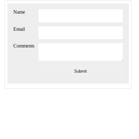
18
.myForm
 > 
button
 {
19
grid-column
: 
controls
;
20
grid-row
: 
auto
;
21
border
: 
none
;
22
padding
: 
1em
;
23
  }