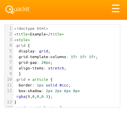
Tog
☰
nav
1
<!doctype html>
2
<
title
>
Example
</
title
>
3
<
style
>
4
.grid
 { 
5
display
: 
grid
;
6
grid-template-columns
: 
1fr
1fr
1fr
;
7
grid-gap
: 
20px
;
8
align-items
: 
stretch
;
9
  }
10
.grid
 > 
article
 {
11
border
: 
1px
solid
#ccc
;
12
box-shadow
: 
2px
2px
6px
0px
rgba
(
0
,
0
,
0
,
0.3
);
13
}
14
.grid
 > 
article
img
 {
15
max-width
: 
100%
;
16
}
17
.text
 {