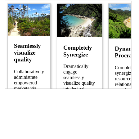
18
padding
: 
0
20px
20px
;
19
}
20
.text
 > 
button
 {
21
background
: 
gray
;
22
border
: 
0
;
23
color
: 
white
;
24
padding
: 
10px
;