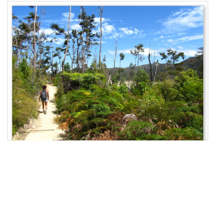
17
padding
: 
0
20px
20px
;
18
}
19
.text
 > 
button
 {
20
background
: 
gray
;
21
border
: 
0
;
22
color
: 
white
;
23
padding
: 
10px
;