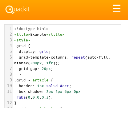
Tog
☰
nav
1
<!doctype html>
2
<
title
>
Example
</
title
>
3
<
style
>
4
.grid
 { 
5
display
: 
grid
;
6
grid-template-columns
: 
repeat
(
auto-fill
, 
minmax
(
200px
, 
1fr
));
7
grid-gap
: 
20px
;
8
  }
9
.grid
 > 
article
 {
10
border
: 
1px
solid
#ccc
;
11
box-shadow
: 
2px
2px
6px
0px
rgba
(
0
,
0
,
0
,
0.3
);
12
}
13
.grid
 > 
article
img
 {
14
max-width
: 
100%
;
15
}
16
.text
 {