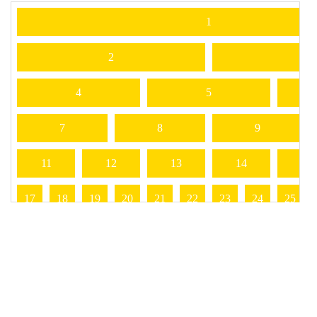
19
  }
20
.box
:
nth-child
(
2
), 
21
.box
:
nth-child
(
3
) {
22
grid-column
: 
span
6
;
23
  }
24
.box
:
nth-child
(
4
),