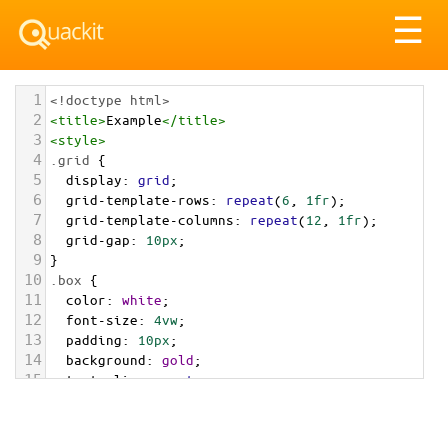
Tog
☰
nav
1
<!doctype html>
2
<
title
>
Example
</
title
>
3
<
style
>
4
.grid
 {
5
display
: 
grid
;
6
grid-template-rows
: 
repeat
(
6
, 
1fr
);
7
grid-template-columns
: 
repeat
(
12
, 
1fr
);
8
grid-gap
: 
10px
;
9
}
10
.box
 {
11
color
: 
white
;
12
font-size
: 
4vw
;
13
padding
: 
10px
;
14
background
: 
gold
;
15
text-align
: 
center
;
16
}
17
.box
:
nth-child
(
1
) {
18
grid-column
: 
span
12
;