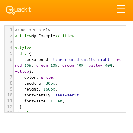
Tog
☰
nav
1
<!DOCTYPE html>
2
<
title
>
My Example
</
title
>
3
4
<
style
>
5
div
 {
6
background
: 
linear-gradient
(
to
right
, 
red
, 
red
10%
, 
green
10%
, 
green
40%
, 
yellow
40%
, 
yellow
);
7
color
: 
white
;
8
padding
: 
30px
;
9
height
: 
160px
;
10
font-family
: 
sans-serif
;
11
font-size
: 
1.5em
;
12
  }
13
</
style
>
14
15
<
div
>
16