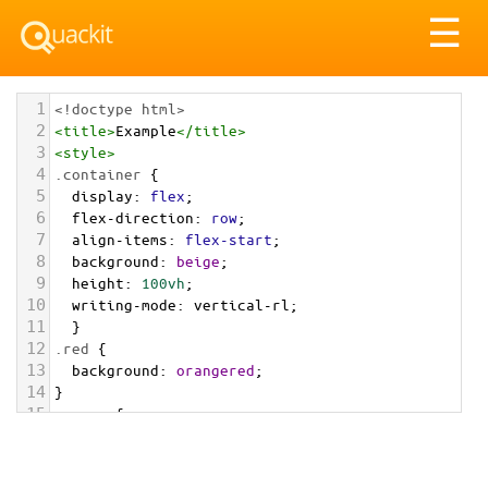
Tog
☰
nav
1
<!doctype html>
2
<
title
>
Example
</
title
>
3
<
style
>
4
.container
 { 
5
display
: 
flex
;
6
flex-direction
: 
row
;
7
align-items
: 
flex-start
;
8
background
: 
beige
;
9
height
: 
100vh
;
10
writing-mode
: 
vertical-rl
;
11
  }
12
.red
 {
13
background
: 
orangered
;
14
}
15
.green
 {
16
background
: 
yellowgreen
;
17
}
18
.blue
 {