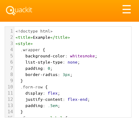
Tog
☰
nav
1
<!doctype html>
2
<
title
>
Example
</
title
>
3
<
style
>
4
.wrapper
 {
5
background-color
: 
whitesmoke
;
6
list-style-type
: 
none
;
7
padding
: 
0
;
8
border-radius
: 
3px
;
9
  }
10
.form-row
 {
11
display
: 
flex
;
12
justify-content
: 
flex-end
;
13
padding
: 
.5em
;
14
  }
15
.form-row
 > 
label
 {
16
padding
: 
.5em
1em
.5em
0
;
17
  }
18
.form-row
 > 
input
 {