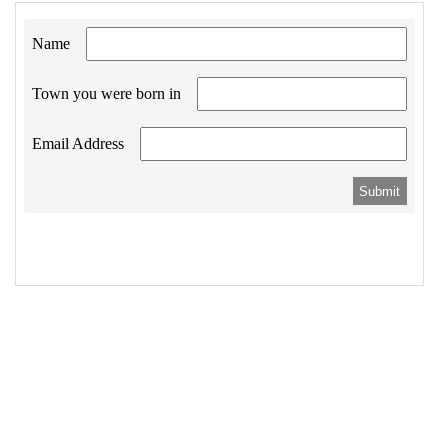
19
flex
: 
1
;
20
  }
21
.form-row
 > 
input
,
22
.form-row
 > 
button
 {
23
padding
: 
.5em
;
24
  }