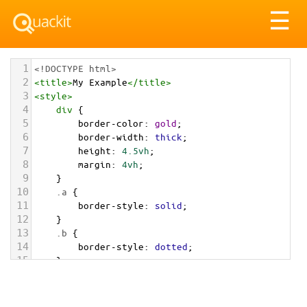
Tog
☰
nav
1
<!DOCTYPE html>
2
<
title
>
My Example
</
title
>
3
<
style
>
4
div
 {
5
border-color
: 
gold
;
6
border-width
: 
thick
;
7
height
: 
4.5vh
;
8
margin
: 
4vh
;
9
}
10
.a
 {
11
border-style
: 
solid
;
12
}
13
.b
 {
14
border-style
: 
dotted
;
15
}
16
.c
 {
17
border-style
: 
dashed
;
18
}