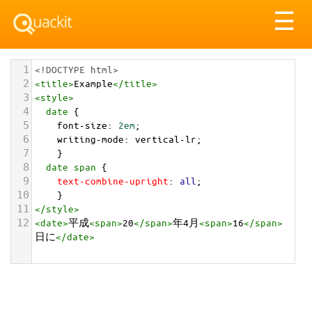
Tog
☰
nav
1
<!DOCTYPE html>
2
<
title
>
Example
</
title
>
3
<
style
>
4
date
 {
5
font-size
: 
2em
;
6
writing-mode
: 
vertical-lr
;
7
    }
8
date
span
 { 
9
text-combine-upright
: 
all
;
10
    }
11
</
style
>
12
<
date
>
平成
<
span
>
20
</
span
>
年4月
<
span
>
16
</
span
>
日に
</
date
>