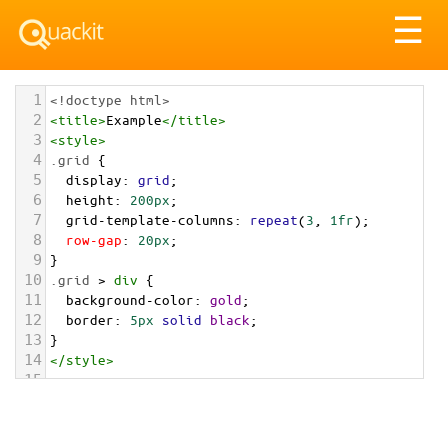
Tog
☰
nav
1
<!doctype html>
2
<
title
>
Example
</
title
>
3
<
style
>
4
.grid
 {
5
display
: 
grid
;
6
height
: 
200px
;
7
grid-template-columns
: 
repeat
(
3
, 
1fr
);
8
row-gap
: 
20px
;
9
}
10
.grid
 > 
div
 {
11
background-color
: 
gold
;
12
border
: 
5px
solid
black
;
13
}
14
</
style
>
15
16
<
div
class
=
"grid"
>
17
<
div
></
div
>
18
<
div
></
div
>