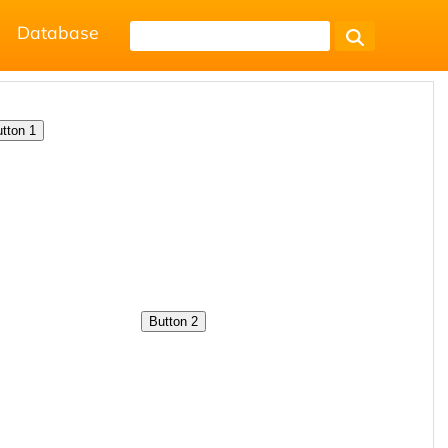
Database