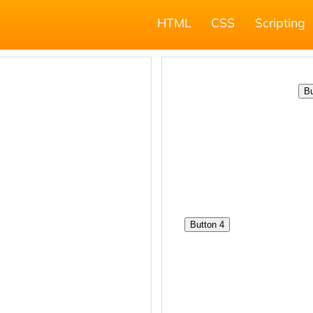
HTML
CSS
Scripting