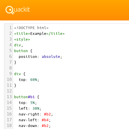
1
<!DOCTYPE html>
2
<
title
>
Example
</
title
>
3
<
style
>
4
div
,
5
button
 { 
6
position
: 
absolute
; 
7
}
8
9
div
 {
10
top
: 
60%
;
11
}
12
13
button
#b1
 {
14
top
: 
5%
;
15
left
: 
30%
;
16
nav-right
: 
#b2
;
17
nav-left
: 
#b4
;
18
nav-down
: 
#b2
;