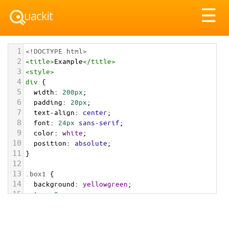
Tog
☰
nav
1
<!DOCTYPE html>
2
<
title
>
Example
</
title
>
3
<
style
>
4
div
 {
5
width
: 
200px
;
6
padding
: 
20px
;
7
text-align
: 
center
;
8
font
: 
24px
sans-serif
;
9
color
: 
white
;
10
position
: 
absolute
;
11
}
12
13
.box1
 {
14
background
: 
yellowgreen
;
15
top
: 
0px
;
16
left
: 
0px
;
17
z-index
: 
1
;
18
animation
: 
myAnimation
1s
ease
1s
5