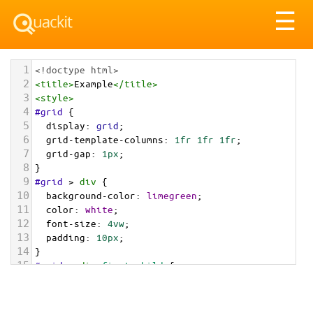
Tog
☰
nav
1
<!doctype html>
2
<
title
>
Example
</
title
>
3
<
style
>
4
#grid
 {
5
display
: 
grid
;
6
grid-template-columns
: 
1fr
1fr
1fr
;
7
grid-gap
: 
1px
;
8
}
9
#grid
 > 
div
 {
10
background-color
: 
limegreen
;
11
color
: 
white
;
12
font-size
: 
4vw
;
13
padding
: 
10px
;
14
}
15
#grid
 > 
div
:
first-child
 {
16
grid-area
: 
2
 / 
1
;
17
background
: 
orangered
;
18
animation
: 
myAnimation
1s
ease
1s
5