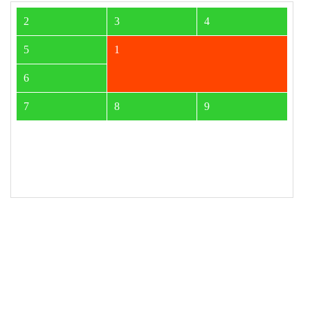
alternate
forwards
;
19
  }
20
@keyframes
myAnimation
 {
21
100%
 {
22
grid-area
: 
2
 / 
2
 / 
4
 / 
4
;
23
  }
24
</
style
>