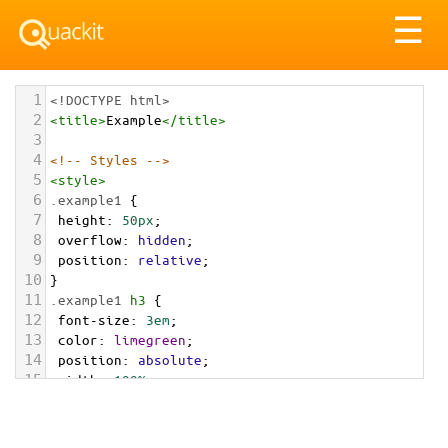
Tog
☰
nav
1
<!DOCTYPE html>
2
<
title
>
Example
</
title
>
3
4
<!-- Styles -->
5
<
style
>
6
.example1
 {
7
height
: 
50px
;
8
overflow
: 
hidden
;
9
position
: 
relative
;
10
}
11
.example1
h3
 {
12
font-size
: 
3em
;
13
color
: 
limegreen
;
14
position
: 
absolute
;
15
width
: 
100%
;
16
height
: 
100%
;
17
margin
: 
0
;
18
line-height
: 
50px
;