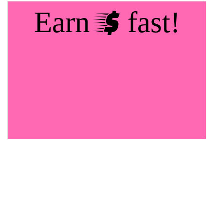
18
19
Earn $ fast!