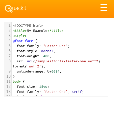
Tog
☰
nav
1
<!DOCTYPE html>
2
<
title
>
My Example
</
title
>
3
<
style
>
4
@font-face
 {
5
font-family
: 
"Faster One"
;
6
font-style
: 
normal
;
7
font-weight
: 
400
;
8
src
: 
url
(
/samples/fonts/faster-one.woff2
) 
format
(
'woff2'
);
9
unicode-range
: 
U
+
0024
;
10
}
11
body
 {
12
font-size
: 
15vw
;
13
font-family
: 
'Faster One'
, 
serif
;
14
background
: 
hotpink
;
15
text-align
: 
center
;
16
}
17
</
style
>