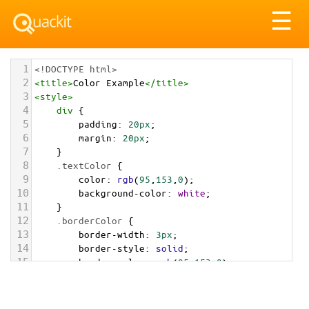
Tog
☰
nav
1
<!DOCTYPE html>
2
<
title
>
Color Example
</
title
>
3
<
style
>
4
div
 {
5
padding
: 
20px
;
6
margin
: 
20px
;
7
    }
8
.textColor
 {
9
color
: 
rgb
(
95
,
153
,
0
);
10
background-color
: 
white
;
11
    }
12
.borderColor
 {
13
border-width
: 
3px
;
14
border-style
: 
solid
;
15
border-color
: 
rgb
(
95
,
153
,
0
);
16
    }
17
.backgroundColor
 {
18
background-color
: 
rgb
(
95
,
153
,
0
);