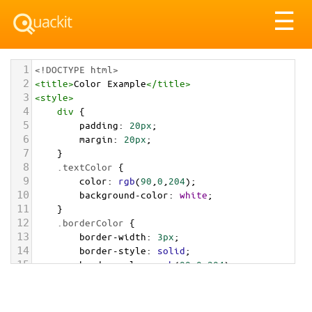
Tog
☰
nav
1
<!DOCTYPE html>
2
<
title
>
Color Example
</
title
>
3
<
style
>
4
div
 {
5
padding
: 
20px
;
6
margin
: 
20px
;
7
    }
8
.textColor
 {
9
color
: 
rgb
(
90
,
0
,
204
);
10
background-color
: 
white
;
11
    }
12
.borderColor
 {
13
border-width
: 
3px
;
14
border-style
: 
solid
;
15
border-color
: 
rgb
(
90
,
0
,
204
);
16
    }
17
.backgroundColor
 {
18
background-color
: 
rgb
(
90
,
0
,
204
);