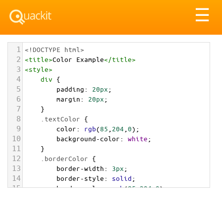
Tog
☰
nav
1
<!DOCTYPE html>
2
<
title
>
Color Example
</
title
>
3
<
style
>
4
div
 {
5
padding
: 
20px
;
6
margin
: 
20px
;
7
    }
8
.textColor
 {
9
color
: 
rgb
(
85
,
204
,
0
);
10
background-color
: 
white
;
11
    }
12
.borderColor
 {
13
border-width
: 
3px
;
14
border-style
: 
solid
;
15
border-color
: 
rgb
(
85
,
204
,
0
);
16
    }
17
.backgroundColor
 {
18
background-color
: 
rgb
(
85
,
204
,
0
);