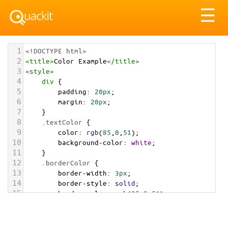
Tog
☰
nav
1
<!DOCTYPE html>
2
<
title
>
Color Example
</
title
>
3
<
style
>
4
div
 {
5
padding
: 
20px
;
6
margin
: 
20px
;
7
    }
8
.textColor
 {
9
color
: 
rgb
(
85
,
0
,
51
);
10
background-color
: 
white
;
11
    }
12
.borderColor
 {
13
border-width
: 
3px
;
14
border-style
: 
solid
;
15
border-color
: 
rgb
(
85
,
0
,
51
);
16
    }
17
.backgroundColor
 {
18
background-color
: 
rgb
(
85
,
0
,
51
);