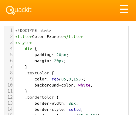
Tog
☰
nav
1
<!DOCTYPE html>
2
<
title
>
Color Example
</
title
>
3
<
style
>
4
div
 {
5
padding
: 
20px
;
6
margin
: 
20px
;
7
    }
8
.textColor
 {
9
color
: 
rgb
(
85
,
0
,
153
);
10
background-color
: 
white
;
11
    }
12
.borderColor
 {
13
border-width
: 
3px
;
14
border-style
: 
solid
;
15
border-color
: 
rgb
(
85
,
0
,
153
);
16
    }
17
.backgroundColor
 {
18
background-color
: 
rgb
(
85
,
0
,
153
);