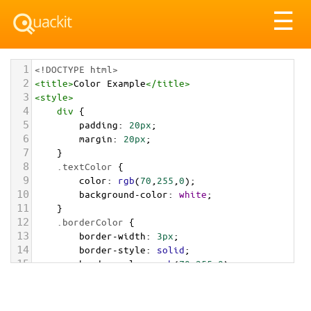
Tog
☰
nav
1
<!DOCTYPE html>
2
<
title
>
Color Example
</
title
>
3
<
style
>
4
div
 {
5
padding
: 
20px
;
6
margin
: 
20px
;
7
    }
8
.textColor
 {
9
color
: 
rgb
(
70
,
255
,
0
);
10
background-color
: 
white
;
11
    }
12
.borderColor
 {
13
border-width
: 
3px
;
14
border-style
: 
solid
;
15
border-color
: 
rgb
(
70
,
255
,
0
);
16
    }
17
.backgroundColor
 {
18
background-color
: 
rgb
(
70
,
255
,
0
);