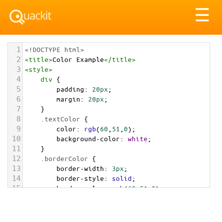
Tog
☰
nav
1
<!DOCTYPE html>
2
<
title
>
Color Example
</
title
>
3
<
style
>
4
div
 {
5
padding
: 
20px
;
6
margin
: 
20px
;
7
    }
8
.textColor
 {
9
color
: 
rgb
(
60
,
51
,
0
);
10
background-color
: 
white
;
11
    }
12
.borderColor
 {
13
border-width
: 
3px
;
14
border-style
: 
solid
;
15
border-color
: 
rgb
(
60
,
51
,
0
);
16
    }
17
.backgroundColor
 {
18
background-color
: 
rgb
(
60
,
51
,
0
);