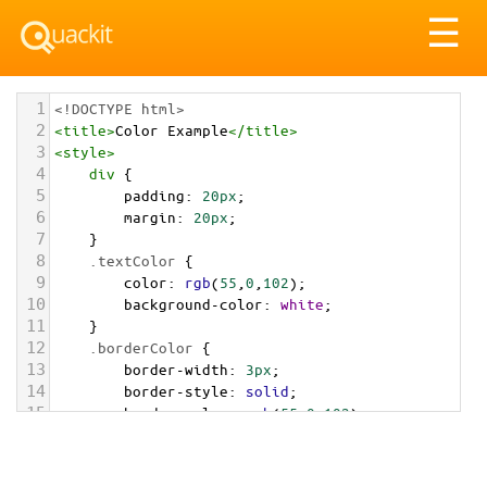
Tog
☰
nav
1
<!DOCTYPE html>
2
<
title
>
Color Example
</
title
>
3
<
style
>
4
div
 {
5
padding
: 
20px
;
6
margin
: 
20px
;
7
    }
8
.textColor
 {
9
color
: 
rgb
(
55
,
0
,
102
);
10
background-color
: 
white
;
11
    }
12
.borderColor
 {
13
border-width
: 
3px
;
14
border-style
: 
solid
;
15
border-color
: 
rgb
(
55
,
0
,
102
);
16
    }
17
.backgroundColor
 {
18
background-color
: 
rgb
(
55
,
0
,
102
);