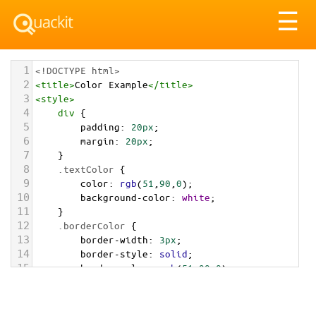
Tog
☰
nav
1
<!DOCTYPE html>
2
<
title
>
Color Example
</
title
>
3
<
style
>
4
div
 {
5
padding
: 
20px
;
6
margin
: 
20px
;
7
    }
8
.textColor
 {
9
color
: 
rgb
(
51
,
90
,
0
);
10
background-color
: 
white
;
11
    }
12
.borderColor
 {
13
border-width
: 
3px
;
14
border-style
: 
solid
;
15
border-color
: 
rgb
(
51
,
90
,
0
);
16
    }
17
.backgroundColor
 {
18
background-color
: 
rgb
(
51
,
90
,
0
);