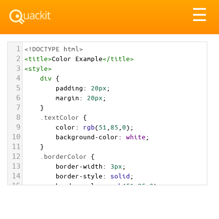
Tog
☰
nav
1
<!DOCTYPE html>
2
<
title
>
Color Example
</
title
>
3
<
style
>
4
div
 {
5
padding
: 
20px
;
6
margin
: 
20px
;
7
    }
8
.textColor
 {
9
color
: 
rgb
(
51
,
85
,
0
);
10
background-color
: 
white
;
11
    }
12
.borderColor
 {
13
border-width
: 
3px
;
14
border-style
: 
solid
;
15
border-color
: 
rgb
(
51
,
85
,
0
);
16
    }
17
.backgroundColor
 {
18
background-color
: 
rgb
(
51
,
85
,
0
);