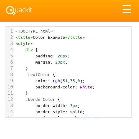
Tog
☰
nav
1
<!DOCTYPE html>
2
<
title
>
Color Example
</
title
>
3
<
style
>
4
div
 {
5
padding
: 
20px
;
6
margin
: 
20px
;
7
    }
8
.textColor
 {
9
color
: 
rgb
(
51
,
75
,
0
);
10
background-color
: 
white
;
11
    }
12
.borderColor
 {
13
border-width
: 
3px
;
14
border-style
: 
solid
;
15
border-color
: 
rgb
(
51
,
75
,
0
);
16
    }
17
.backgroundColor
 {
18
background-color
: 
rgb
(
51
,
75
,
0
);