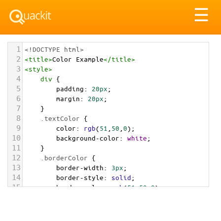
Tog
☰
nav
1
<!DOCTYPE html>
2
<
title
>
Color Example
</
title
>
3
<
style
>
4
div
 {
5
padding
: 
20px
;
6
margin
: 
20px
;
7
    }
8
.textColor
 {
9
color
: 
rgb
(
51
,
50
,
0
);
10
background-color
: 
white
;
11
    }
12
.borderColor
 {
13
border-width
: 
3px
;
14
border-style
: 
solid
;
15
border-color
: 
rgb
(
51
,
50
,
0
);
16
    }
17
.backgroundColor
 {
18
background-color
: 
rgb
(
51
,
50
,
0
);