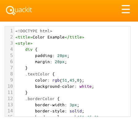
Tog
☰
nav
1
<!DOCTYPE html>
2
<
title
>
Color Example
</
title
>
3
<
style
>
4
div
 {
5
padding
: 
20px
;
6
margin
: 
20px
;
7
    }
8
.textColor
 {
9
color
: 
rgb
(
51
,
45
,
0
);
10
background-color
: 
white
;
11
    }
12
.borderColor
 {
13
border-width
: 
3px
;
14
border-style
: 
solid
;
15
border-color
: 
rgb
(
51
,
45
,
0
);
16
    }
17
.backgroundColor
 {
18
background-color
: 
rgb
(
51
,
45
,
0
);