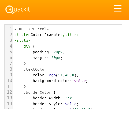
Tog
☰
nav
1
<!DOCTYPE html>
2
<
title
>
Color Example
</
title
>
3
<
style
>
4
div
 {
5
padding
: 
20px
;
6
margin
: 
20px
;
7
    }
8
.textColor
 {
9
color
: 
rgb
(
51
,
40
,
0
);
10
background-color
: 
white
;
11
    }
12
.borderColor
 {
13
border-width
: 
3px
;
14
border-style
: 
solid
;
15
border-color
: 
rgb
(
51
,
40
,
0
);
16
    }
17
.backgroundColor
 {
18
background-color
: 
rgb
(
51
,
40
,
0
);