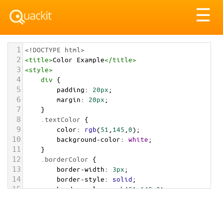
Tog
☰
nav
1
<!DOCTYPE html>
2
<
title
>
Color Example
</
title
>
3
<
style
>
4
div
 {
5
padding
: 
20px
;
6
margin
: 
20px
;
7
    }
8
.textColor
 {
9
color
: 
rgb
(
51
,
145
,
0
);
10
background-color
: 
white
;
11
    }
12
.borderColor
 {
13
border-width
: 
3px
;
14
border-style
: 
solid
;
15
border-color
: 
rgb
(
51
,
145
,
0
);
16
    }
17
.backgroundColor
 {
18
background-color
: 
rgb
(
51
,
145
,
0
);