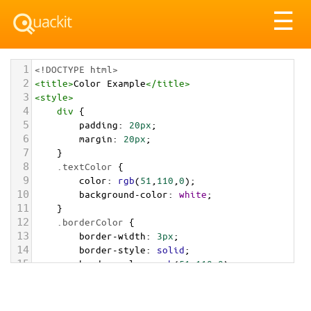
Tog
☰
nav
1
<!DOCTYPE html>
2
<
title
>
Color Example
</
title
>
3
<
style
>
4
div
 {
5
padding
: 
20px
;
6
margin
: 
20px
;
7
    }
8
.textColor
 {
9
color
: 
rgb
(
51
,
110
,
0
);
10
background-color
: 
white
;
11
    }
12
.borderColor
 {
13
border-width
: 
3px
;
14
border-style
: 
solid
;
15
border-color
: 
rgb
(
51
,
110
,
0
);
16
    }
17
.backgroundColor
 {
18
background-color
: 
rgb
(
51
,
110
,
0
);