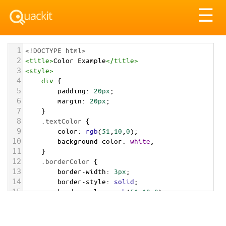
Tog
☰
nav
1
<!DOCTYPE html>
2
<
title
>
Color Example
</
title
>
3
<
style
>
4
div
 {
5
padding
: 
20px
;
6
margin
: 
20px
;
7
    }
8
.textColor
 {
9
color
: 
rgb
(
51
,
10
,
0
);
10
background-color
: 
white
;
11
    }
12
.borderColor
 {
13
border-width
: 
3px
;
14
border-style
: 
solid
;
15
border-color
: 
rgb
(
51
,
10
,
0
);
16
    }
17
.backgroundColor
 {
18
background-color
: 
rgb
(
51
,
10
,
0
);