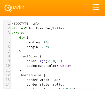
Tog
☰
nav
1
<!DOCTYPE html>
2
<
title
>
Color Example
</
title
>
3
<
style
>
4
div
 {
5
padding
: 
20px
;
6
margin
: 
20px
;
7
    }
8
.textColor
 {
9
color
: 
rgb
(
51
,
0
,
95
);
10
background-color
: 
white
;
11
    }
12
.borderColor
 {
13
border-width
: 
3px
;
14
border-style
: 
solid
;
15
border-color
: 
rgb
(
51
,
0
,
95
);
16
    }
17
.backgroundColor
 {
18
background-color
: 
rgb
(
51
,
0
,
95
);