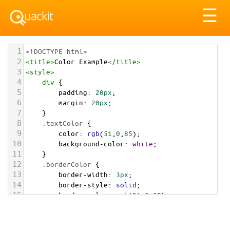
Tog
☰
nav
1
<!DOCTYPE html>
2
<
title
>
Color Example
</
title
>
3
<
style
>
4
div
 {
5
padding
: 
20px
;
6
margin
: 
20px
;
7
    }
8
.textColor
 {
9
color
: 
rgb
(
51
,
0
,
85
);
10
background-color
: 
white
;
11
    }
12
.borderColor
 {
13
border-width
: 
3px
;
14
border-style
: 
solid
;
15
border-color
: 
rgb
(
51
,
0
,
85
);
16
    }
17
.backgroundColor
 {
18
background-color
: 
rgb
(
51
,
0
,
85
);