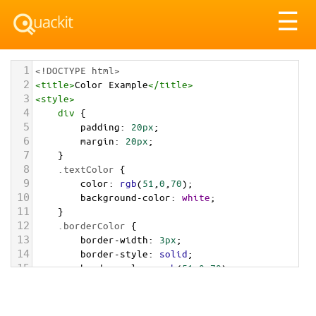
Tog
☰
nav
1
<!DOCTYPE html>
2
<
title
>
Color Example
</
title
>
3
<
style
>
4
div
 {
5
padding
: 
20px
;
6
margin
: 
20px
;
7
    }
8
.textColor
 {
9
color
: 
rgb
(
51
,
0
,
70
);
10
background-color
: 
white
;
11
    }
12
.borderColor
 {
13
border-width
: 
3px
;
14
border-style
: 
solid
;
15
border-color
: 
rgb
(
51
,
0
,
70
);
16
    }
17
.backgroundColor
 {
18
background-color
: 
rgb
(
51
,
0
,
70
);