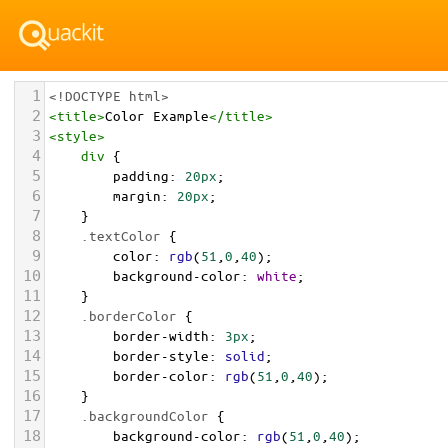
1
<!DOCTYPE html>
2
<
title
>
Color Example
</
title
>
3
<
style
>
4
div
 {
5
padding
: 
20px
;
6
margin
: 
20px
;
7
    }
8
.textColor
 {
9
color
: 
rgb
(
51
,
0
,
40
);
10
background-color
: 
white
;
11
    }
12
.borderColor
 {
13
border-width
: 
3px
;
14
border-style
: 
solid
;
15
border-color
: 
rgb
(
51
,
0
,
40
);
16
    }
17
.backgroundColor
 {
18
background-color
: 
rgb
(
51
,
0
,
40
);