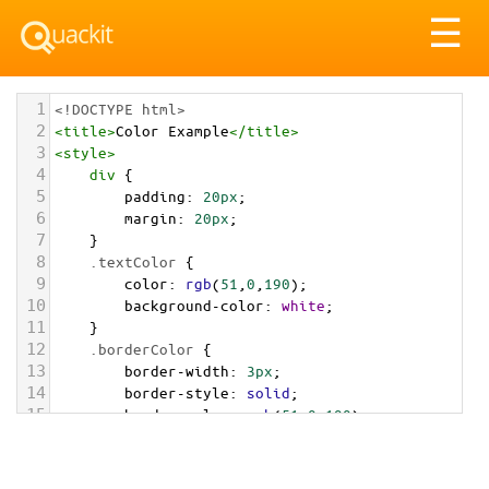
Tog
☰
nav
1
<!DOCTYPE html>
2
<
title
>
Color Example
</
title
>
3
<
style
>
4
div
 {
5
padding
: 
20px
;
6
margin
: 
20px
;
7
    }
8
.textColor
 {
9
color
: 
rgb
(
51
,
0
,
190
);
10
background-color
: 
white
;
11
    }
12
.borderColor
 {
13
border-width
: 
3px
;
14
border-style
: 
solid
;
15
border-color
: 
rgb
(
51
,
0
,
190
);
16
    }
17
.backgroundColor
 {
18
background-color
: 
rgb
(
51
,
0
,
190
);