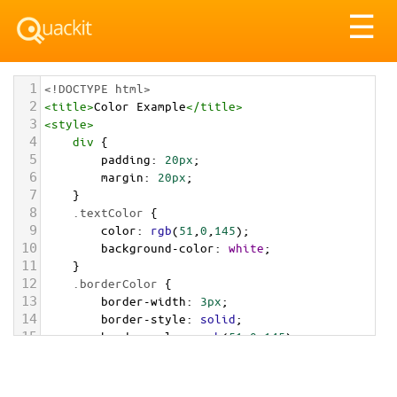
Tog
☰
nav
1
<!DOCTYPE html>
2
<
title
>
Color Example
</
title
>
3
<
style
>
4
div
 {
5
padding
: 
20px
;
6
margin
: 
20px
;
7
    }
8
.textColor
 {
9
color
: 
rgb
(
51
,
0
,
145
);
10
background-color
: 
white
;
11
    }
12
.borderColor
 {
13
border-width
: 
3px
;
14
border-style
: 
solid
;
15
border-color
: 
rgb
(
51
,
0
,
145
);
16
    }
17
.backgroundColor
 {
18
background-color
: 
rgb
(
51
,
0
,
145
);