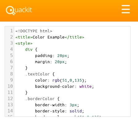
Tog
☰
nav
1
<!DOCTYPE html>
2
<
title
>
Color Example
</
title
>
3
<
style
>
4
div
 {
5
padding
: 
20px
;
6
margin
: 
20px
;
7
    }
8
.textColor
 {
9
color
: 
rgb
(
51
,
0
,
135
);
10
background-color
: 
white
;
11
    }
12
.borderColor
 {
13
border-width
: 
3px
;
14
border-style
: 
solid
;
15
border-color
: 
rgb
(
51
,
0
,
135
);
16
    }
17
.backgroundColor
 {
18
background-color
: 
rgb
(
51
,
0
,
135
);