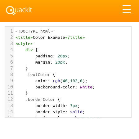
Tog
☰
nav
1
<!DOCTYPE html>
2
<
title
>
Color Example
</
title
>
3
<
style
>
4
div
 {
5
padding
: 
20px
;
6
margin
: 
20px
;
7
    }
8
.textColor
 {
9
color
: 
rgb
(
40
,
102
,
0
);
10
background-color
: 
white
;
11
    }
12
.borderColor
 {
13
border-width
: 
3px
;
14
border-style
: 
solid
;
15
border-color
: 
rgb
(
40
,
102
,
0
);
16
    }
17
.backgroundColor
 {
18
background-color
: 
rgb
(
40
,
102
,
0
);