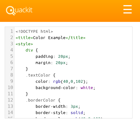
Tog
☰
nav
1
<!DOCTYPE html>
2
<
title
>
Color Example
</
title
>
3
<
style
>
4
div
 {
5
padding
: 
20px
;
6
margin
: 
20px
;
7
    }
8
.textColor
 {
9
color
: 
rgb
(
40
,
0
,
102
);
10
background-color
: 
white
;
11
    }
12
.borderColor
 {
13
border-width
: 
3px
;
14
border-style
: 
solid
;
15
border-color
: 
rgb
(
40
,
0
,
102
);
16
    }
17
.backgroundColor
 {
18
background-color
: 
rgb
(
40
,
0
,
102
);