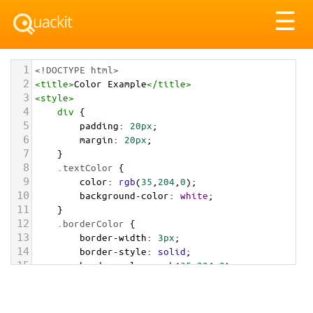
Tog
☰
nav
1
<!DOCTYPE html>
2
<
title
>
Color Example
</
title
>
3
<
style
>
4
div
 {
5
padding
: 
20px
;
6
margin
: 
20px
;
7
    }
8
.textColor
 {
9
color
: 
rgb
(
35
,
204
,
0
);
10
background-color
: 
white
;
11
    }
12
.borderColor
 {
13
border-width
: 
3px
;
14
border-style
: 
solid
;
15
border-color
: 
rgb
(
35
,
204
,
0
);
16
    }
17
.backgroundColor
 {
18
background-color
: 
rgb
(
35
,
204
,
0
);