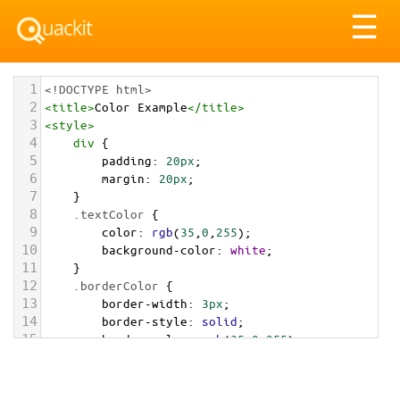
Tog
☰
nav
1
<!DOCTYPE html>
2
<
title
>
Color Example
</
title
>
3
<
style
>
4
div
 {
5
padding
: 
20px
;
6
margin
: 
20px
;
7
    }
8
.textColor
 {
9
color
: 
rgb
(
35
,
0
,
255
);
10
background-color
: 
white
;
11
    }
12
.borderColor
 {
13
border-width
: 
3px
;
14
border-style
: 
solid
;
15
border-color
: 
rgb
(
35
,
0
,
255
);
16
    }
17
.backgroundColor
 {
18
background-color
: 
rgb
(
35
,
0
,
255
);