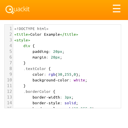
Tog
☰
nav
1
<!DOCTYPE html>
2
<
title
>
Color Example
</
title
>
3
<
style
>
4
div
 {
5
padding
: 
20px
;
6
margin
: 
20px
;
7
    }
8
.textColor
 {
9
color
: 
rgb
(
30
,
255
,
0
);
10
background-color
: 
white
;
11
    }
12
.borderColor
 {
13
border-width
: 
3px
;
14
border-style
: 
solid
;
15
border-color
: 
rgb
(
30
,
255
,
0
);
16
    }
17
.backgroundColor
 {
18
background-color
: 
rgb
(
30
,
255
,
0
);