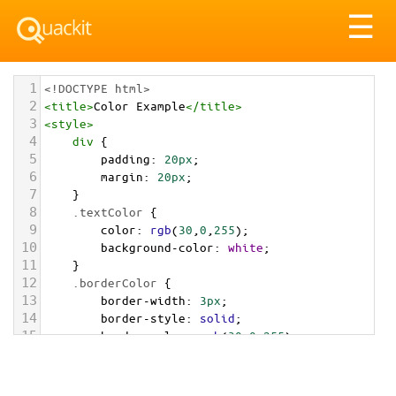
Tog
☰
nav
1
<!DOCTYPE html>
2
<
title
>
Color Example
</
title
>
3
<
style
>
4
div
 {
5
padding
: 
20px
;
6
margin
: 
20px
;
7
    }
8
.textColor
 {
9
color
: 
rgb
(
30
,
0
,
255
);
10
background-color
: 
white
;
11
    }
12
.borderColor
 {
13
border-width
: 
3px
;
14
border-style
: 
solid
;
15
border-color
: 
rgb
(
30
,
0
,
255
);
16
    }
17
.backgroundColor
 {
18
background-color
: 
rgb
(
30
,
0
,
255
);