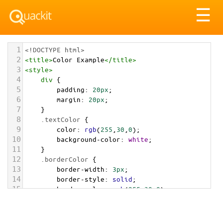
Tog
☰
nav
1
<!DOCTYPE html>
2
<
title
>
Color Example
</
title
>
3
<
style
>
4
div
 {
5
padding
: 
20px
;
6
margin
: 
20px
;
7
    }
8
.textColor
 {
9
color
: 
rgb
(
255
,
30
,
0
);
10
background-color
: 
white
;
11
    }
12
.borderColor
 {
13
border-width
: 
3px
;
14
border-style
: 
solid
;
15
border-color
: 
rgb
(
255
,
30
,
0
);
16
    }
17
.backgroundColor
 {
18
background-color
: 
rgb
(
255
,
30
,
0
);