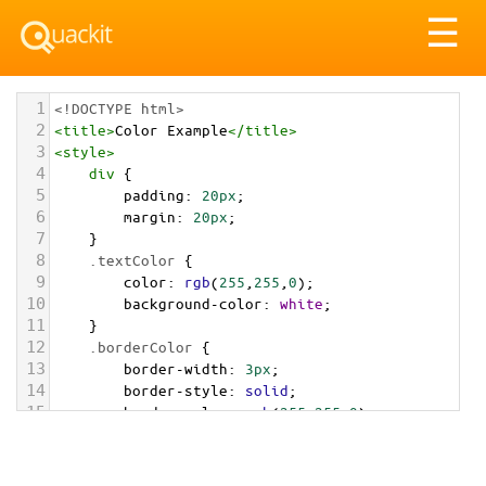
Tog
☰
nav
1
<!DOCTYPE html>
2
<
title
>
Color Example
</
title
>
3
<
style
>
4
div
 {
5
padding
: 
20px
;
6
margin
: 
20px
;
7
    }
8
.textColor
 {
9
color
: 
rgb
(
255
,
255
,
0
);
10
background-color
: 
white
;
11
    }
12
.borderColor
 {
13
border-width
: 
3px
;
14
border-style
: 
solid
;
15
border-color
: 
rgb
(
255
,
255
,
0
);
16
    }
17
.backgroundColor
 {
18
background-color
: 
rgb
(
255
,
255
,
0
);