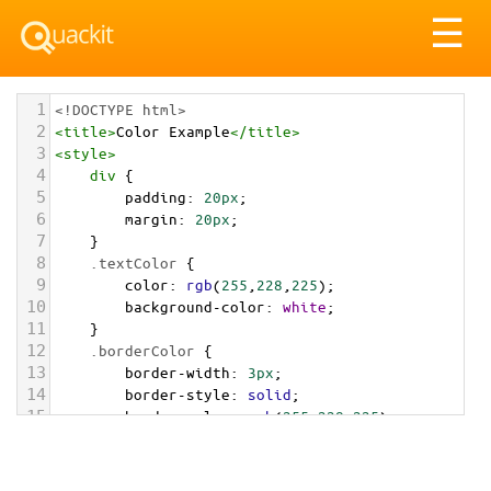
Tog
☰
nav
1
<!DOCTYPE html>
2
<
title
>
Color Example
</
title
>
3
<
style
>
4
div
 {
5
padding
: 
20px
;
6
margin
: 
20px
;
7
    }
8
.textColor
 {
9
color
: 
rgb
(
255
,
228
,
225
);
10
background-color
: 
white
;
11
    }
12
.borderColor
 {
13
border-width
: 
3px
;
14
border-style
: 
solid
;
15
border-color
: 
rgb
(
255
,
228
,
225
);
16
    }
17
.backgroundColor
 {
18
background-color
: 
rgb
(
255
,
228
,
225
);